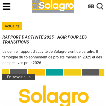
Menu
Actualité
RAPPORT D'ACTIVITÉ 2025 - AGIR POUR LES
S
TRANSITIONS
D
Le dernier rapport d’activité de Solagro vient de paraître. Il
S
témoigne du foisonnement de projets menés en 2025 et des
t
perspectives pour 2026.
a
d
En savoir plus