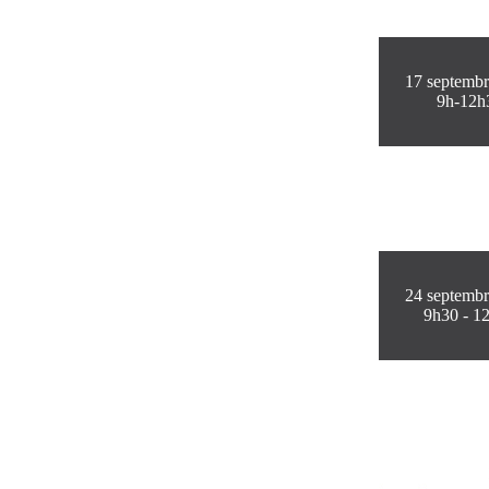
17 septemb
9h-12h
24 septemb
9h30 - 1