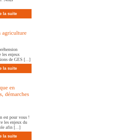
e la suite
agriculture
préhension
e les enjeux
sions de GES [...]
e la suite
que en
ls, démarches
on est pour vous !
e les enjeux du
e afin [...]
e la suite