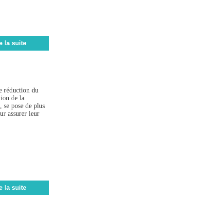
e la suite
e réduction du
ion de la
, se pose de plus
r assurer leur
e la suite