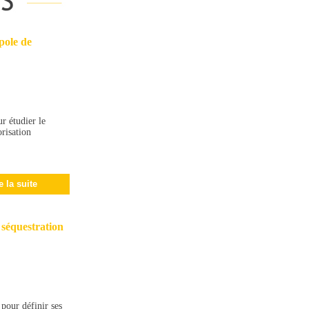
pole de
 étudier le
risation
e la suite
 séquestration
pour définir ses