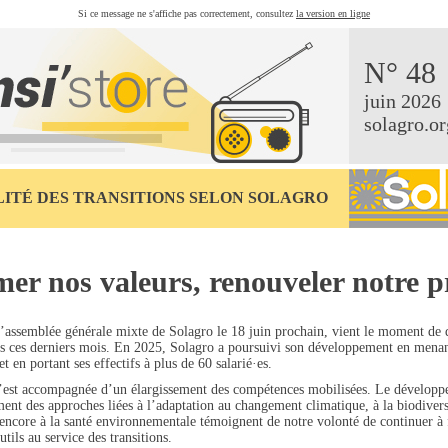
Si ce message ne s'affiche pas correctement, consultez
la version en ligne
N° 48
juin 2026
solagro.or
ITÉ DES TRANSITIONS SELON SOLAGRO
mer nos valeurs, renouveler notre p
l’assemblée générale mixte de Solagro le 18 juin prochain, vient le moment de 
s ces derniers mois. En 2025, Solagro a poursuivi son développement en menan
et en portant ses effectifs à plus de 60 salarié·es.
s’est accompagnée d’un élargissement des compétences mobilisées. Le développ
ent des approches liées à l’adaptation au changement climatique, à la biodiversi
encore à la santé environnementale témoignent de notre volonté de continuer à 
tils au service des transitions.