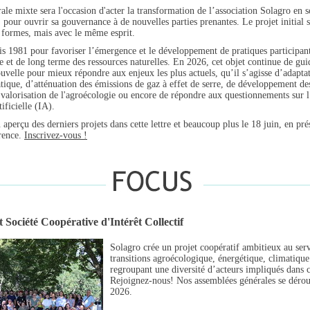
le mixte sera l'occasion d'acter la transformation de l’association Solagro en s
f, pour ouvrir sa gouvernance à de nouvelles parties prenantes. Le projet initial 
 formes, mais avec le même esprit.
is 1981 pour favoriser l’émergence et le développement de pratiques participant
 et de long terme des ressources naturelles. En 2026, cet objet continue de gui
ouvelle pour mieux répondre aux enjeux les plus actuels, qu’il s’agisse d’adapta
ique, d’atténuation des émissions de gaz à effet de serre, de développement de
 valorisation de l'agroécologie ou encore de répondre aux questionnements sur l’
tificielle (IA).
aperçu des derniers projets dans cette lettre et beaucoup plus le 18 juin, en pré
rence.
Inscrivez-vous !
 Société Coopérative d'Intérêt Collectif
Solagro crée un projet coopératif ambitieux au ser
transitions agroécologique, énergétique, climatique
regroupant une diversité d’acteurs impliqués dans c
Rejoignez-nous! Nos assemblées générales se déroul
2026.