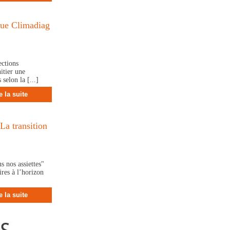
ue Climadiag
ections
nitier une
selon la [...]
e la suite
a transition
s nos assiettes"
ires à l’horizon
e la suite