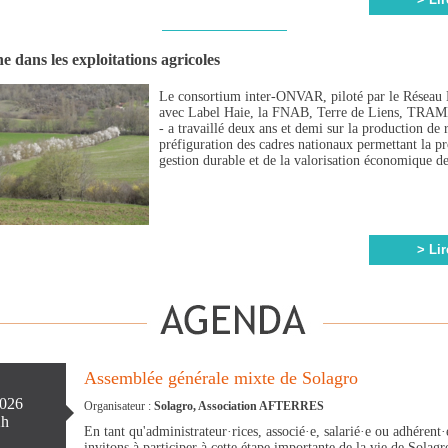
e dans les exploitations agricoles
Le consortium inter-ONVAR, piloté par le Réseau 
avec Label Haie, la FNAB, Terre de Liens, TR
- a travaillé deux ans et demi sur la production de r
préfiguration des cadres nationaux permettant la p
gestion durable et de la valorisation économique de
> Lir
Assemblée générale mixte de Solagro
2026
Organisateur :
Solagro, Association AFTERRES
2h
En tant qu'administrateur·rices, associé·e, salarié·e ou adhérent
invitons à participer à cette étape importante de la vie de Solag