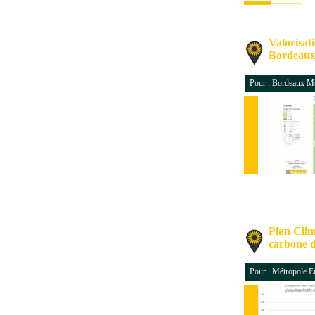
Valorisat
Bordeau
Pour : Bordeaux M
Plan Clima
carbone d
Pour : Métropole E