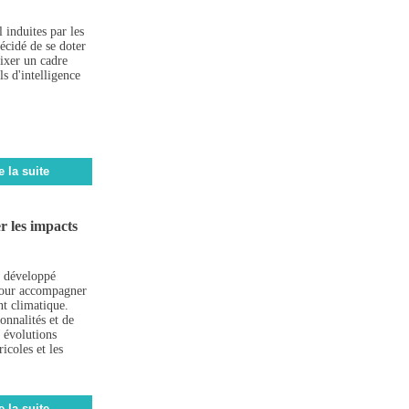
 induites par les
écidé de se doter
fixer un cadre
ls d'intelligence
e la suite
r les impacts
, développé
pour accompagner
nt climatique.
onnalités et de
s évolutions
icoles et les
e la suite