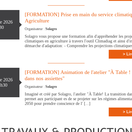
[FORMATION] Prise en main du service climatiq
Agriculture
re 2026
30
Organisateur :
Solagro
Solagro vous propose une formation afin d'appréhender les proj
climatiques en agriculture à travers l'outil Climadiag et ainsi d'i
démarche d'adaptation: - Comprendre les projections climatiques 
> Lir
[FORMATION] Animation de l'atelier "À Table ! L
dans nos assiettes"
re 2026
2h30
Organisateur :
Solagro
Imaginé et créé par Solagro, l'atelier "À Table! La transition dan
permet aux participant·es de se projeter sur les régimes alimenta
2050 pour prendre conscience de l' [...]
> Lir