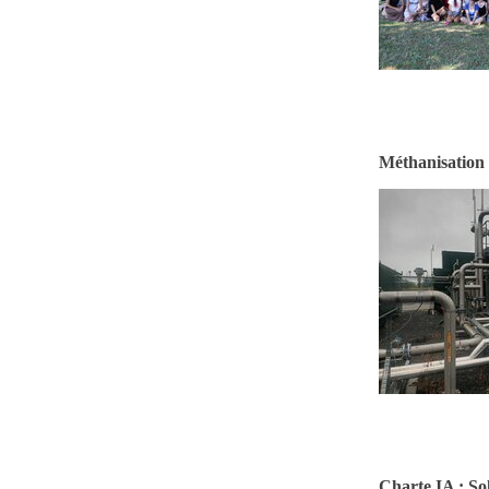
Méthanisation e
Charte IA : Sol