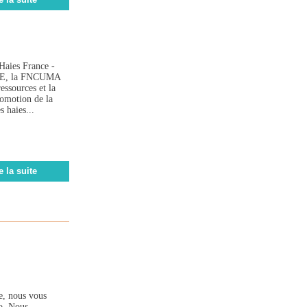
Haies France -
AME, la FNCUMA
essources et la
romotion de la
s haies...
e la suite
·e, nous vous
ro. Nous