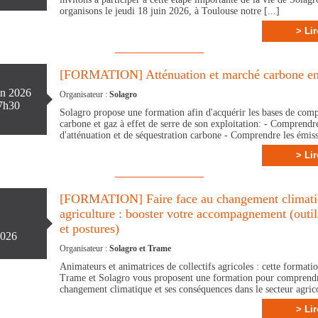
organisons le jeudi 18 juin 2026, à Toulouse notre [...]
> Lir
[FORMATION] Atténuation et marché carbone en 
in 2026
Organisateur :
Solagro
7h30
Solagro propose une formation afin d'acquérir les bases de com
carbone et gaz à effet de serre de son exploitation: - Comprendr
d'atténuation et de séquestration carbone - Comprendre les émis
> Lir
[FORMATION] Faire face au changement climati
agriculture : booster votre accompagnement (outi
et postures)
 2026
Organisateur :
Solagro et Trame
Animateurs et animatrices de collectifs agricoles : cette formati
Trame et Solagro vous proposent une formation pour comprendr
changement climatique et ses conséquences dans le secteur agricol
> Lir