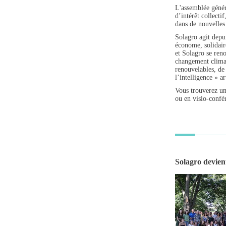
L'assemblée généra
d’intérêt collecti
dans de nouvelles
Solagro agit depu
économe, solidaire
et Solagro se ren
changement climat
renouvelables, de
l’intelligence » ar
Vous trouverez un 
ou en visio-confé
Solagro devient