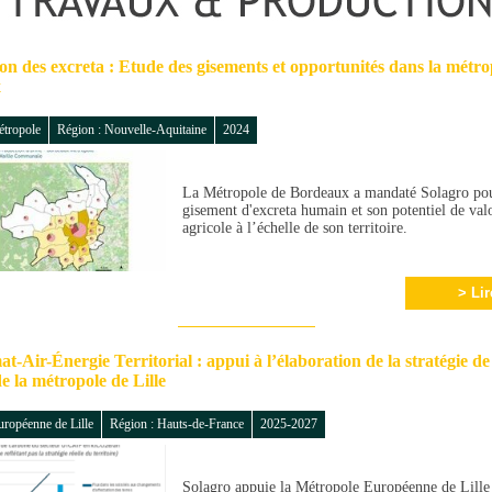
ion des excreta : Etude des gisements et opportunités dans la métro
x
étropole
Région : Nouvelle-Aquitaine
2024
La Métropole de Bordeaux a mandaté Solagro pour
gisement d'excreta humain et son potentiel de valo
agricole à l’échelle de son territoire.
> Lir
t-Air-Énergie Territorial : appui à l’élaboration de la stratégie de
e la métropole de Lille
uropéenne de Lille
Région : Hauts-de-France
2025-2027
Solagro appuie la Métropole Européenne de Lille 