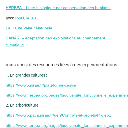
HERBEA – Lutte biologique par conservation des habitats
avec
l'outil
,
le jeu
...
La Haute Valeur Naturelle
CANARI – Adaptation des exploitations au changement
climatique
mais aussi des ressources liées à des expérimentations :
1. En grandes cultures :
https://www6.inrae.fr/plateforme-casys/
https://www.herbea.org/pages/biodiversite_fonctionnelle_experime
2. En arboriculture
https://www6.paca.inrae.fr/ueri/Contrats-et-projets/Projet-Z
https://www.herbea.org/pages/biodiversite_fonctionnelle_experime