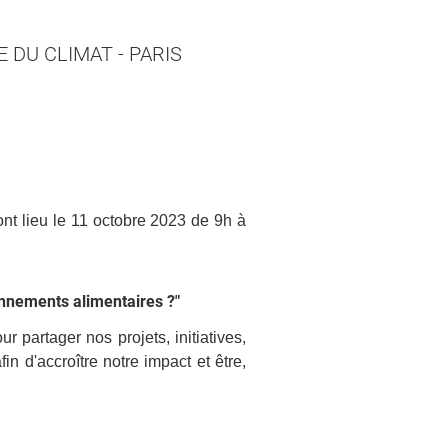
IE DU CLIMAT - PARIS
MÉTHANISATION
PARTENAIRES
FORMATION
ET RÉSEAUX
ANIMATION
nt lieu le
11 octobre 2023 de 9h à
ESPACE PRESSE
GAZ
RENOUVELABLES
onnements alimentaires ?"
BIOÉCONOMIE
 partager nos projets, initiatives,
 d'accroître notre impact et être,
NOUS REJOINDRE
CLIMAT