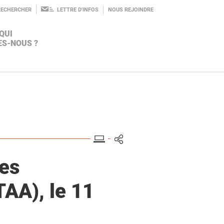
RECHERCHER
LETTRE D'INFOS
NOUS REJOINDRE
QUI
S-NOUS ?
AGROÉCOLOGIE
INGÉNIERIE
LE PROJET
 RÉFÉRENCES
BIODIVERSITÉ
CONSEIL
 LA CARTE
les
ALIMENTATION
RECHERCHE
L'ÉQUIPE
PROSPECTIVE
TAA), le 11