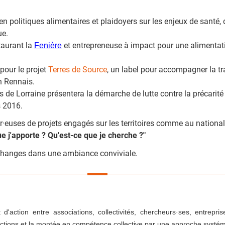
 politiques alimentaires et plaidoyers sur les enjeux de santé, d
ue.
aurant la
et entrepreneuse à impact pour une alimentat
Fenière
pour le projet
Terres de Source
, un label pour accompagner la tra
n Rennais.
s de Lorraine présentera la démarche de lutte contre la précarit
s 2016.
r·euses de projets engagés sur les territoires comme au national 
ue j'apporte ? Qu'est-ce que je cherche ?"
changes dans une ambiance conviviale.
action entre associations, collectivités, chercheurs·ses, entrepris
s actions et la montée en compétence collective par une approche systém