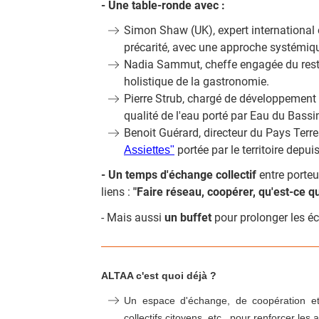
- Une table-ronde avec :
Simon Shaw (UK), expert international en
précarité, avec une approche systémiq
Nadia Sammut, cheffe engagée du rest
holistique de la gastronomie.
Pierre Strub, chargé de développement 
qualité de l'eau porté par Eau du Bassi
Benoit Guérard, directeur du Pays Terre
portée par le territoire depui
Assiettes"
- Un temps d'échange collectif
entre porteu
liens :
"Faire réseau, coopérer, qu'est-ce q
- Mais aussi
un buffet
pour prolonger les é
ALTAA c'est quoi déjà ?
Un espace d'échange, de coopération et d'
collectifs citoyens, etc., pour renforcer le