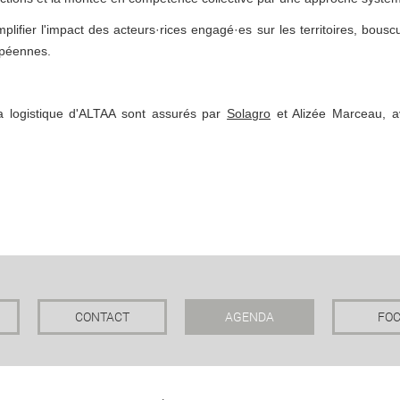
plifier l'impact des acteurs·rices engagé·es sur les territoires, bouscu
opéennes.
la logistique d'ALTAA sont assurés par
Solagro
et Alizée Marceau, a
CONTACT
AGENDA
FO