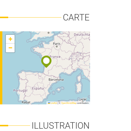
CARTE
+
FORÊT-BOIS
−
Leaflet
|
©
OpenStreetMap
contributors
ILLUSTRATION