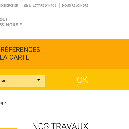
RECHERCHER
LETTRE D'INFOS
NOUS REJOINDRE
QUI
S-NOUS ?
AGROÉCOLOGIE
INGÉNIERIE
LE PROJET
 RÉFÉRENCES
BIODIVERSITÉ
CONSEIL
 LA CARTE
ment
ALIMENTATION
RECHERCHE
L'ÉQUIPE
gique
PROSPECTIVE
NOS TRAVAUX