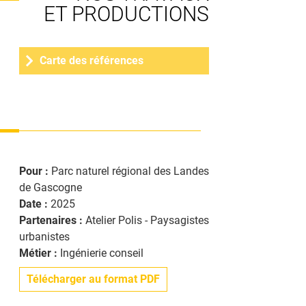
ET PRODUCTIONS
MÉTHANISATION
PARTENAIRES
FORMATION
Carte des références
ET RÉSEAUX
ANIMATION
ESPACE PRESSE
GAZ
Pour :
Parc naturel régional des Landes
RENOUVELABLES
de Gascogne
Date :
2025
BIOÉCONOMIE
Partenaires :
Atelier Polis - Paysagistes
urbanistes
Métier :
Ingénierie conseil
Télécharger au format PDF
NOUS REJOINDRE
CLIMAT