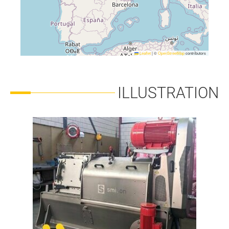
Leaflet
|
©
OpenStreetMap
contributors
ILLUSTRATION