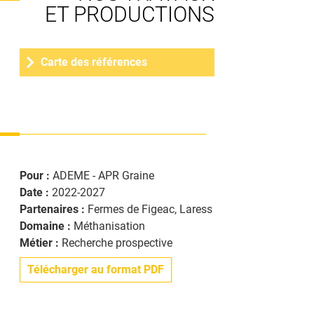
ET PRODUCTIONS
MÉTHANISATION
PARTENAIRES
FORMATION
Carte des références
ET RÉSEAUX
ANIMATION
ESPACE PRESSE
GAZ
Pour :
ADEME - APR Graine
RENOUVELABLES
Date :
2022-2027
Partenaires :
Fermes de Figeac, Laress
BIOÉCONOMIE
Domaine :
Méthanisation
Métier :
Recherche prospective
Télécharger au format PDF
NOUS REJOINDRE
CLIMAT