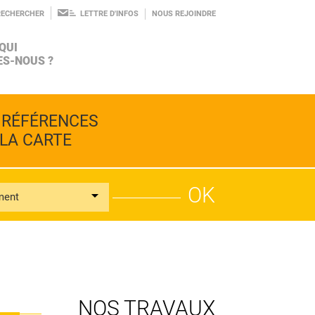
RECHERCHER
LETTRE D'INFOS
NOUS REJOINDRE
QUI
S-NOUS ?
AGROÉCOLOGIE
INGÉNIERIE
LE PROJET
 RÉFÉRENCES
BIODIVERSITÉ
CONSEIL
 LA CARTE
ment
ALIMENTATION
RECHERCHE
L'ÉQUIPE
PROSPECTIVE
NOS TRAVAUX