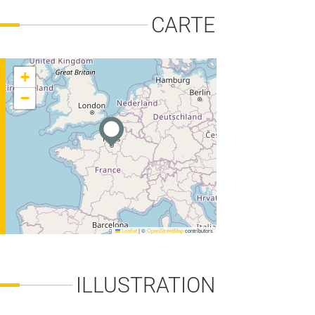
CARTE
+
−
FORÊT-BOIS
Leaflet
|
©
OpenStreetMap
contributors
ILLUSTRATION