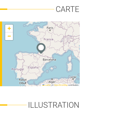
CARTE
+
−
FORÊT-BOIS
Leaflet
|
©
OpenStreetMap
contributors
ILLUSTRATION