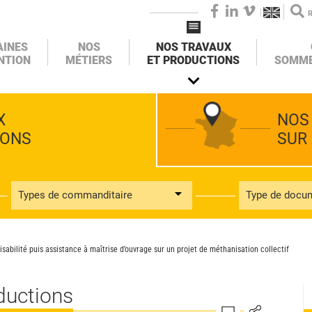
FACEBOOK
LINKEDIN
VIMEO
AINES
NOS
NOS TRAVAUX
NTION
MÉTIERS
ET PRODUCTIONS
SOMME
X
NOS
IONS
SUR
Types de commanditaire
Type de docu
abilité puis assistance à maîtrise d’ouvrage sur un projet de méthanisation collectif
ductions