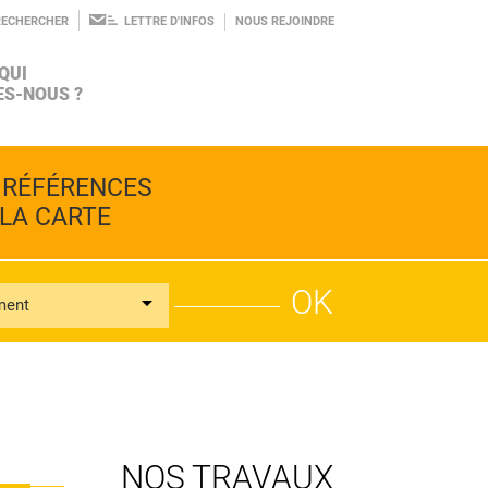
RECHERCHER
LETTRE D'INFOS
NOUS REJOINDRE
QUI
S-NOUS ?
AGROÉCOLOGIE
INGÉNIERIE
LE PROJET
 RÉFÉRENCES
BIODIVERSITÉ
CONSEIL
 LA CARTE
ment
ALIMENTATION
RECHERCHE
L'ÉQUIPE
PROSPECTIVE
NOS TRAVAUX