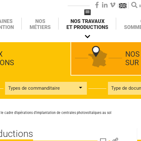
FACEBOOK
LINKEDIN
VIMEO
AINES
NOS
NOS TRAVAUX
NTION
MÉTIERS
ET PRODUCTIONS
SOMME
X
NOS
IONS
SUR
Types de commanditaire
Type de docu
 le cadre d’opérations d’implantation de centrales photovoltaïques au sol
ductions