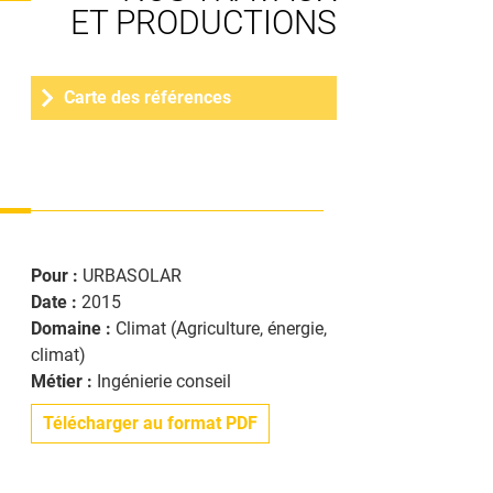
ET PRODUCTIONS
MÉTHANISATION
PARTENAIRES
FORMATION
Carte des références
ET RÉSEAUX
ANIMATION
ESPACE PRESSE
GAZ
Pour :
URBASOLAR
RENOUVELABLES
Date :
2015
Domaine :
Climat (Agriculture, énergie,
BIOÉCONOMIE
climat)
Métier :
Ingénierie conseil
Télécharger au format PDF
NOUS REJOINDRE
CLIMAT