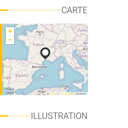
CARTE
+
−
FORÊT-BOIS
Leaflet
|
©
OpenStreetMap
contributors
ILLUSTRATION