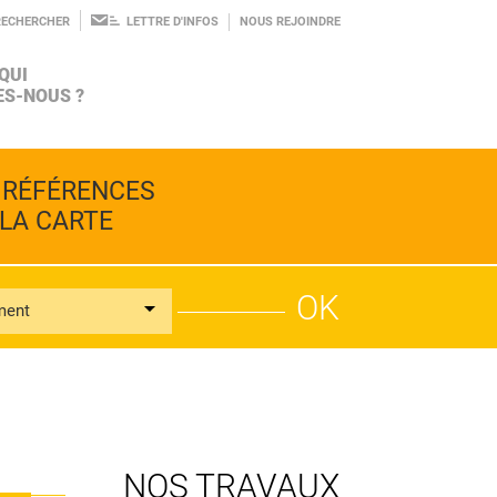
RECHERCHER
LETTRE D'INFOS
NOUS REJOINDRE
QUI
S-NOUS ?
AGROÉCOLOGIE
INGÉNIERIE
LE PROJET
 RÉFÉRENCES
BIODIVERSITÉ
CONSEIL
 LA CARTE
ment
ALIMENTATION
RECHERCHE
L'ÉQUIPE
PROSPECTIVE
NOS TRAVAUX