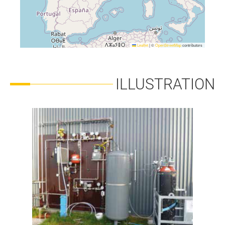
Leaflet
|
©
OpenStreetMap
contributors
ILLUSTRATION