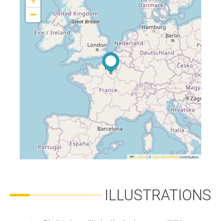
−
Leaflet
|
©
OpenStreetMap
contributors
ILLUSTRATIONS