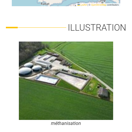
Leaflet
|
©
OpenStreetMap
contributors
ILLUSTRATION
méthanisation