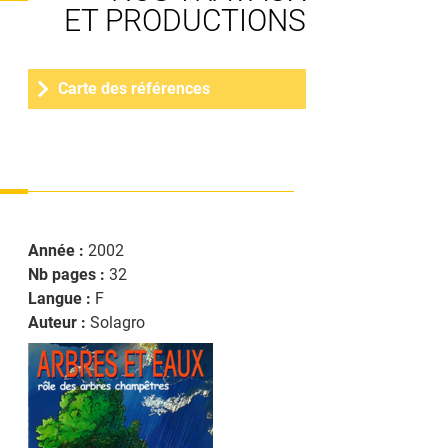
ET PRODUCTIONS
MÉTHANISATION
PARTENAIRES
FORMATION
Carte des références
ET RÉSEAUX
ANIMATION
ESPACE PRESSE
GAZ
Année :
2002
RENOUVELABLES
Nb pages :
32
Langue :
F
BIOÉCONOMIE
Auteur :
Solagro
NOUS REJOINDRE
CLIMAT