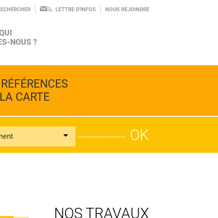
RECHERCHER
LETTRE D'INFOS
NOUS REJOINDRE
QUI
S-NOUS ?
AGROÉCOLOGIE
INGÉNIERIE
LE PROJET
 RÉFÉRENCES
BIODIVERSITÉ
CONSEIL
 LA CARTE
ment
ALIMENTATION
RECHERCHE
L'ÉQUIPE
PROSPECTIVE
NOS TRAVAUX