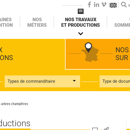
FACEBOOK
LINKEDIN
VIMEO
AINES
NOS
NOS TRAVAUX
NTION
MÉTIERS
ET PRODUCTIONS
SOMME
X
NOS
IONS
SUR
Types de commanditaire
Type de docu
es arbres champêtres
ductions